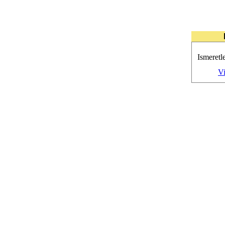
Ismeretle
Vi